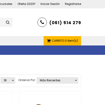
cursales
Oferta 2020!!
Iniciar Sesión
Registrarse
(061) 514 279
CARRITO
0 Item(s)
Ordenar Por: