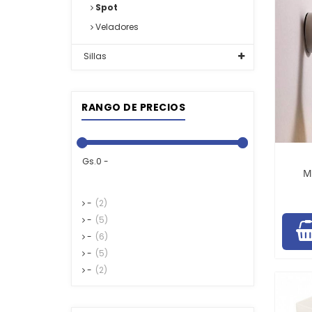
Spot
Veladores
Sillas
RANGO DE PRECIOS
Gs.0 -
M
-
(2)
-
(5)
-
(6)
-
(5)
-
(2)