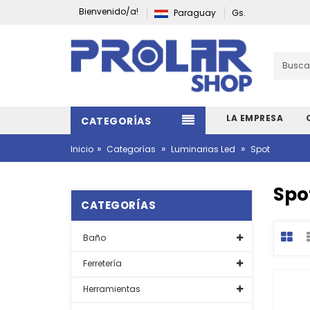
Bienvenido/a!
Paraguay
Gs.
LA EMPRESA
CATEGORÍAS
»
»
»
Inicio
Categorías
Luminarias Led
Spot
Spo
CATEGORÍAS
Baño
Ferretería
Herramientas