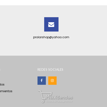
prolarshop@yahoo.com
S
REDES SOCIALES
dos
amientos